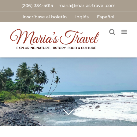
Skip
(206) 334-4014
|
maria@marias-travel.com
to
Inscríbase al boletín
Inglés
Español
content