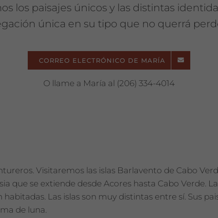
 los paisajes únicos y las distintas identid
gación única en su tipo que no querrá perd
CORREO ELECTRÓNICO DE MARÍA
O llame a María al (206) 334-4014
tureros. Visitaremos las islas Barlavento de Cabo Ver
esia que se extiende desde Acores hasta Cabo Verde. L
án habitadas. Las islas son muy distintas entre sí. Sus p
rma de luna.