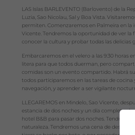
LAS Islas BARLEVENTO (Barlovento) de la Rep
Luzia, Sao Nicolau, Sal y Boa Vista. Visitaremo
permiten. Comenzaremos en Palmeira en la isl
Vicente. Tendremos la oportunidad de ver la f
conocer la cultura y probar todas las delicias
Embarcaremos en el velero a las 9:30 horas e
litera para que todos duerman, pero comparti
comidas son un evento compartido. Habrá sufi
todos participaremos en las tareas de cocina
navegación, y aprender a ser vigilante noctur
LLEGAREMOS
en Mindelo, Sao Vicente, despu
estancia de dos noches y un día completo de 
hotel B&B para pasar dos noches. Tendremos do
naturaleza. Tendremos una cena de despedida
tierra se harán
por bote, o por pescadores o 