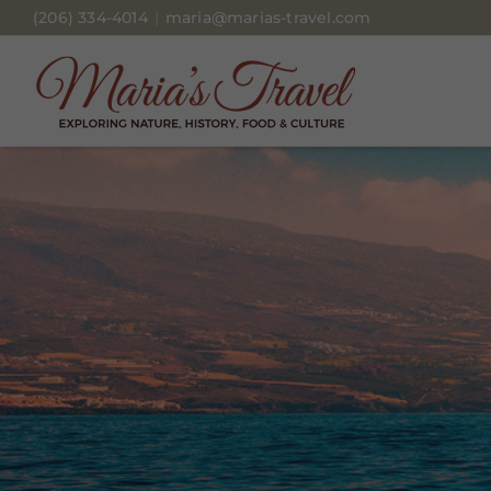
Skip
(206) 334-4014
|
maria@marias-travel.com
to
content