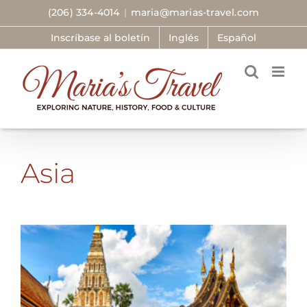
Skip
(206) 334-4014
|
maria@marias-travel.com
to
Inscríbase al boletín
Inglés
Español
content
Asia