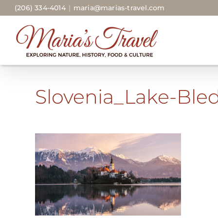
Skip
(206) 334-4014
|
maria@marias-travel.com
to
content
Slovenia_Lake-Ble