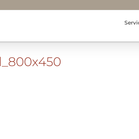
Servi
d_800x450