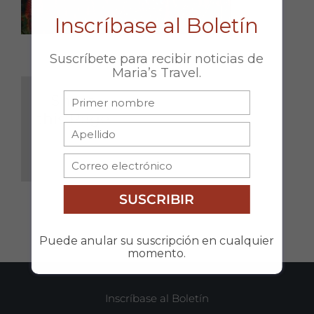
DON’T MISS OUT!
Inscríbase al Boletín
Suscríbete para recibir noticias de
Maria’s Travel.
Share
this Page
Facebook
X
Email
SUSCRIBIR
Puede anular su suscripción en cualquier
momento.
Inscríbase al Boletín